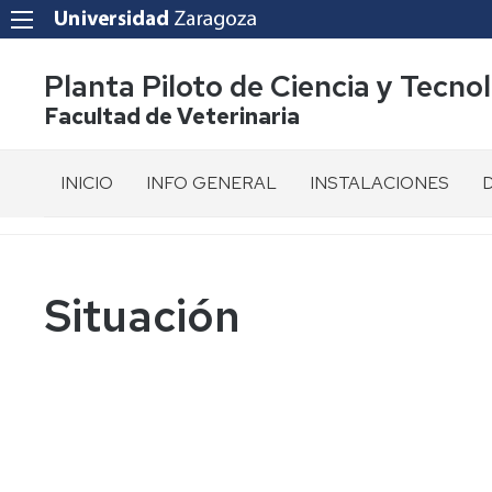
Planta Piloto de Ciencia y Tecno
Facultad de Veterinaria
INICIO
INFO GENERAL
INSTALACIONES
Presentación
Tour
R
virtual
d
360º
Situación
E
Situación
Plano
d
Normativa
p
propia
Líneas
de
P
Organos
Producción
d
de
I
Representación
D
y
Gestión