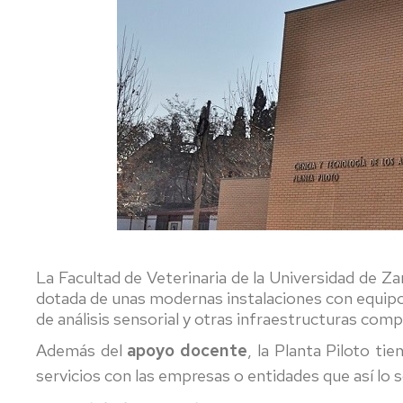
P
Personal
y
Laboral
Memoria
actividades
e
D
La Facultad de Veterinaria de la Universidad de Za
dotada de unas modernas instalaciones con equipos
de análisis sensorial y otras infraestructuras com
Además del
apoyo docente
, la Planta Piloto t
servicios con las empresas o entidades que así lo s