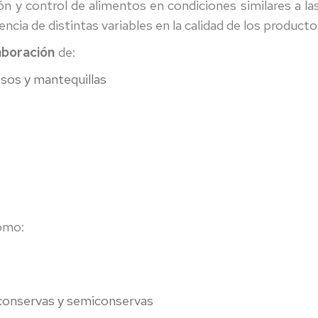
2024
ón y control de alimentos en condiciones similares a las
uencia de distintas variables en la calidad de los product
Abril
2024
laboración
de:
Mayo
sos y mantequillas
2024
omo:
e conservas y semiconservas