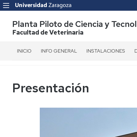
Planta Piloto de Ciencia y Tecno
Facultad de Veterinaria
INICIO
INFO GENERAL
INSTALACIONES
Presentación
Tour
R
virtual
d
360º
Situación
E
Presentación
Plano
d
Normativa
p
propia
Líneas
de
P
Organos
Producción
d
de
I
Representación
D
y
Gestión