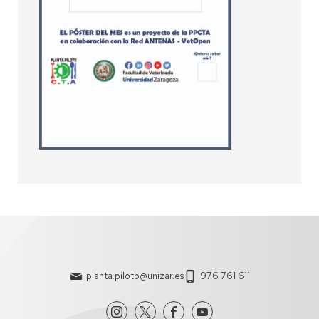
planta.piloto@unizar.es
976 761 611