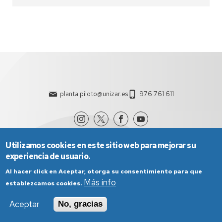
planta.piloto@unizar.es
976 761 611
Utilizamos cookies en este sitio web para mejorar su
experiencia de usuario.
Al hacer click en Aceptar, otorga su consentimiento para que
Más info
establezcamos cookies.
Aviso Legal
Condiciones generales de uso
Aceptar
No, gracias
Política de Privacidad
Política de Cookies
Política de Accesibilidad