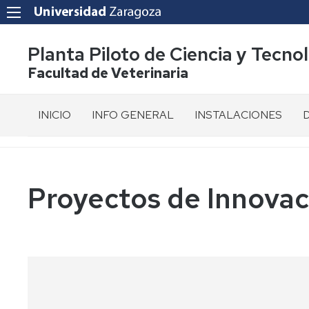
Planta Piloto de Ciencia y Tecno
Facultad de Veterinaria
INICIO
INFO GENERAL
INSTALACIONES
Presentación
Tour
R
virtual
d
360º
Situación
E
Proyectos de Innova
Plano
d
Normativa
p
propia
Líneas
de
P
Organos
Producción
d
de
I
Representación
D
y
Gestión