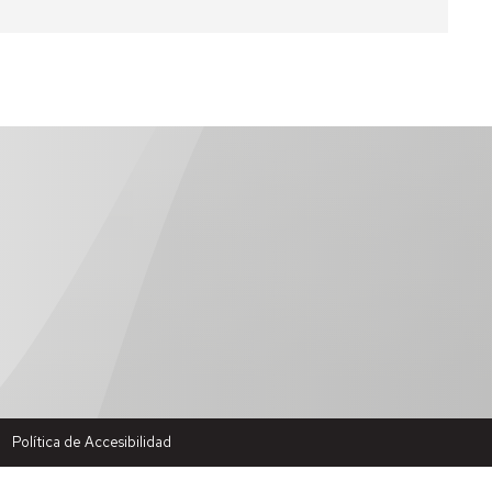
e
o
rero
Política de Accesibilidad