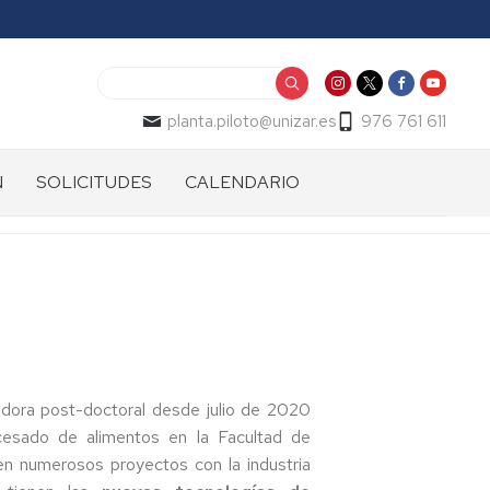
Buscar
planta.piloto@unizar.es
976 761 611
N
SOLICITUDES
CALENDARIO
Para
o
docentes
y/o
investigadores
Para
empresas/centros
ades
de
s
investigación
dora post-doctoral desde julio de 2020
cesado de alimentos en la Facultad de
Almacenamiento
en numerosos proyectos con la industria
congelación