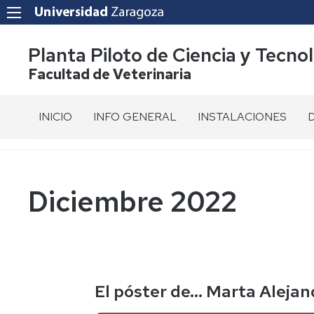
Planta Piloto de Ciencia y Tecno
Facultad de Veterinaria
INICIO
INFO GENERAL
INSTALACIONES
Presentación
Tour
R
virtual
d
360º
Situación
E
Diciembre 2022
Plano
d
Normativa
p
propia
Líneas
de
P
Organos
Producción
d
de
I
Representación
El póster de… Marta Alejan
D
y
Gestión