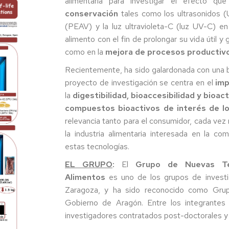
alimentaria para investigar el efecto qu
los
ara
Noviembr
Medios
TFGs
2022
conservación
tales como los ultrasonidos (U
(PEAV) y la luz ultravioleta-C (luz UV-C) en
TFMs
Visitas
Diciembre
alimento con el fin de prolongar su vida útil y 
y
2022
como en la
mejora de procesos productiv
reuniones
Uso
xclusivo
Febrero
Recientemente, ha sido galardonada con una b
ocentes
Material
2023
proyecto de investigación se centra en el
imp
gráfico
la
digestibilidad, bioaccesibilidad y bioa
Marzo
2023
compuestos bioactivos de interés de lo
relevancia tanto para el consumidor, cada ve
Abril/May
la industria alimentaria interesada en la co
2023
estas tecnologías.
Junio
EL GRUPO
:
El
Grupo de Nuevas Te
2023
Alimentos
es uno de los grupos de investig
Zaragoza, y ha sido reconocido como Grup
Enero/Feb
2024
Gobierno de Aragón. Entre los integrantes
investigadores contratados post-doctorales y
Marzo