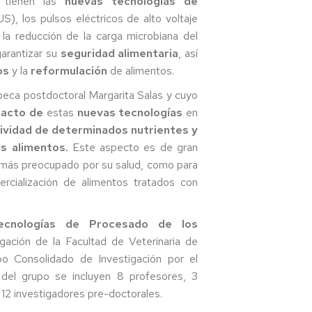
e tienen las
nuevas tecnologías de
e
S), los pulsos eléctricos de alto voltaje
 la reducción de la carga microbiana del
garantizar su
seguridad alimentaria
, así
os
y la
reformulación
de alimentos.
eca postdoctoral Margarita Salas y cuyo
acto de
estas
nuevas tecnologías
en
ctividad de determinados nutrientes y
s alimentos.
Este aspecto es de gran
z más preocupado por su salud, como para
o
mercialización de alimentos tratados con
cnologías de Procesado de los
ación de la Facultad de Veterinaria de
o Consolidado de Investigación por el
rero
 del grupo se incluyen 8 profesores, 3
 12 investigadores pre-doctorales.