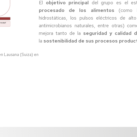
2024
El
objetivo principal
del grupo es el es
procesado de los alimentos
(como lo
Abril
hidrostáticas, los pulsos eléctricos de alto 
2024
antimicrobianos naturales, entre otras) como
Mayo
mejora tanto de la
seguridad y calidad 
2024
la
sostenibilidad de sus procesos produc
n Lausana (Suiza) en