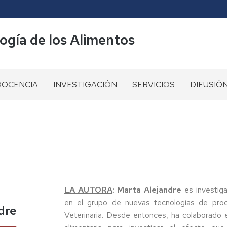
logía de los Alimentos
DOCENCIA
INVESTIGACIÓN
SERVICIOS
DIFUSIÓ
ecursos
Proyectos
Servicios
20
Concurso
ocentes
de
Aniversari
Logotipo
investigación
PPCTA
Colaboradores
laboración
El
Abril
e
Poster
Día
2022
roductos
del
de
Mes
las
Mayo
Universid
royectos
2022
Saludable
e
La
LA AUTORA
: Marta Alejandre
es investiga
2023
nnovación
Planta
Octubre
en el grupo de nuevas tecnologías de pro
dre
ocente
Piloto
2022
Veterinaria. Desde entonces, ha colaborado 
en